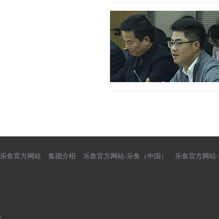
乐鱼官方网站
集团介绍
乐鱼官方网站-乐鱼（中国）
乐鱼官方网站