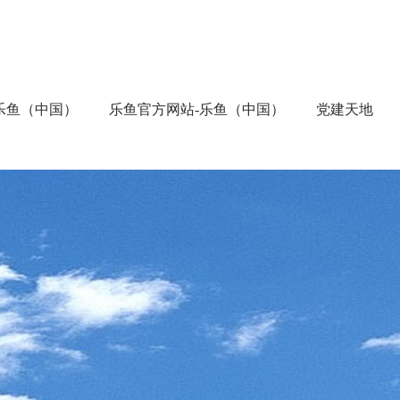
乐鱼（中国）
乐鱼官方网站-乐鱼（中国）
党建天地