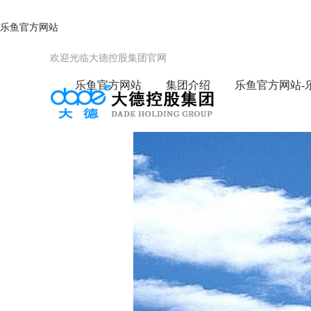
乐鱼官方网站
欢迎光临大德控股集团官网
乐鱼官方网站
集团介绍
乐鱼官方网站-