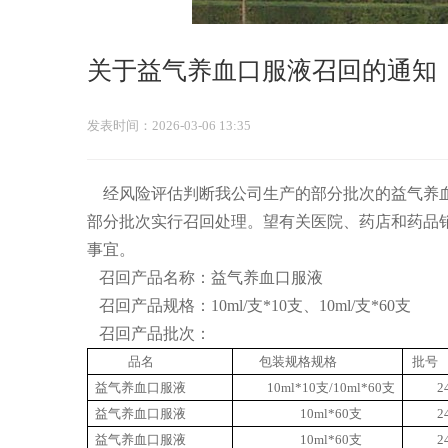
关于益气养血口服液召回的通知
发表时间：2026-03-06 13:35
经风险评估判断我公司生产的部分批次的益气养
部分批次
实行召回处理。望有关医院、药店和药品
事宜。
召回产品名称：益气养血口服液
召回产品规格：
10ml/
支
*10
支、
10ml/
支
*60
支
召回产品批次：
品名
包装规格
规格
批号
益气养血口服液
10ml*10
支
/10ml*60
支
2
益气养血口服液
10ml*60
支
2
益气养血口服液
10ml*60
支
2