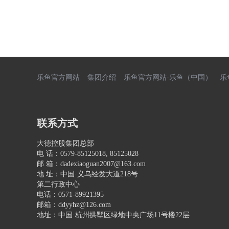
乐鱼官方网站
集团介绍
乐鱼官方网站-乐鱼（中国）
乐
联系方式
大德控股集团总部
电 话：0579-85125018, 85125028
邮 箱：dadexiaoguan2007@163.com
地 址：中国·义乌经
发大道218号
第二行政中心
电话：0571-89921395
邮箱：ddyyhz@126.com
地址：中国·杭州拱墅区绿地中央广场11
号楼22层