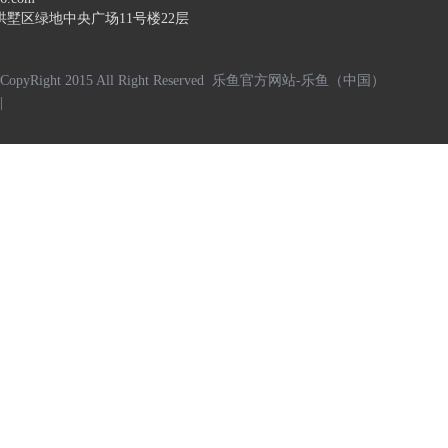
拱墅区绿地中央广场11
号楼22层
CopyRight 2015 All Right Reserved 乐鱼官方网站-乐鱼（中国）
|