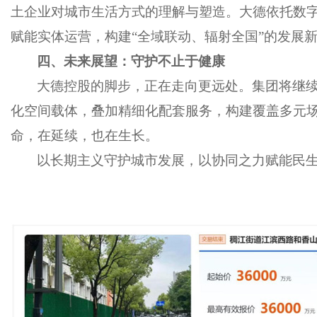
土企业对城市生活方式的理解与塑造。大德依托数
赋能实体运营，构建“全域联动、辐射全国”的发展
四、未来展望：守护不止于健康
大德控股的脚步，正在走向更远处。集团将继
化空间载体，叠加精细化配套服务，构建覆盖多元
命，在延续，也在生长。
以长期主义守护城市发展，以协同之力赋能民